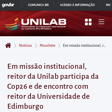
GOVBR
Pular
COMUNICA BR
ACESSO À INFORMAÇÃO
PAR
para
IR
o
PARA
início
O
do
CONTEÚDO
conteúdo
❯
Notícias
❯
Manchete
❯
Em missão institucional, reitor da Unilab participa da Cop26 e de encontro com reitor da Universidade de Edimburgo
principal
da
página
Em missão institucional,
Acessar
reitor da Unilab participa da
diretamente
o
Cop26 e de encontro com
menu
reitor da Universidade de
principal
Acessar
Edimburgo