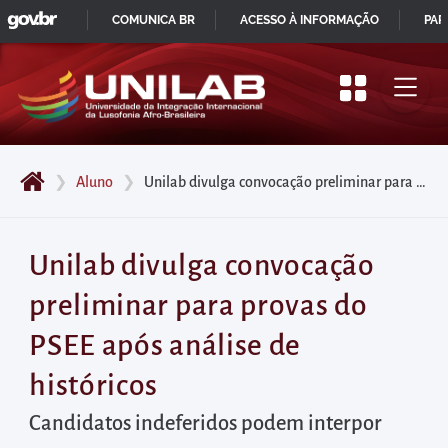
GOVBR
Pular
COMUNICA BR
ACESSO À INFORMAÇÃO
PAR
para
IR
o
PARA
início
O
do
CONTEÚDO
conteúdo
❯
Aluno
❯
Unilab divulga convocação preliminar para provas do PSEE após análise de históricos
principal
da
página
Unilab divulga convocação
Acessar
preliminar para provas do
diretamente
o
PSEE após análise de
menu
históricos
principal
Acessar
Candidatos indeferidos podem interpor