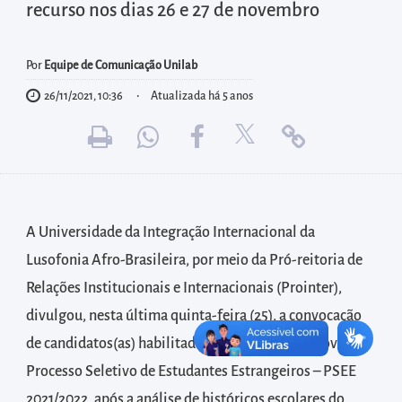
diretamente
recurso nos dias 26 e 27 de novembro
à
área
Por
Equipe de Comunicação Unilab
para
26/11/2021, 10:36
Atualizada há 5 anos
realizar
buscas
internas
Acessar
diretamente
A Universidade da Integração Internacional da
as
informações
Lusofonia Afro-Brasileira, por meio da Pró-reitoria de
postas
Relações Institucionais e Internacionais (Prointer),
no
divulgou, nesta última quinta-feira (25), a convocação
rodapé
de candidatos(as) habilitados para a etapa de provas do
Processo Seletivo de Estudantes Estrangeiros – PSEE
2021/2022, após a análise de históricos escolares do