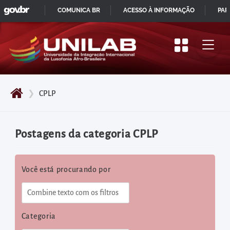
GOVBR
Pular
COMUNICA BR
ACESSO À INFORMAÇÃO
PAR
para
IR
o
PARA
início
O
do
CONTEÚDO
conteúdo
❯
CPLP
principal
da
página
Postagens da categoria CPLP
Acessar
diretamente
Você está procurando por
o
menu
principal
Acessar
Categoria