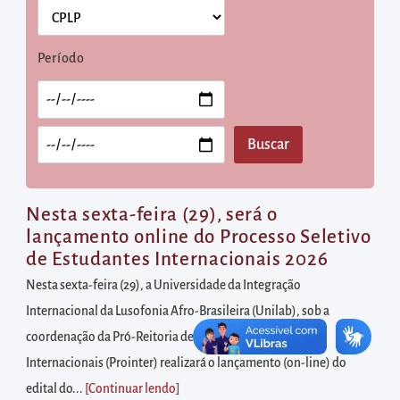
diretamente
à
área
Período
para
realizar
buscas
internas
Acessar
diretamente
Nesta sexta-feira (29), será o
as
lançamento online do Processo Seletivo
de Estudantes Internacionais 2026
informações
postas
Nesta sexta-feira (29), a Universidade da Integração
no
Internacional da Lusofonia Afro-Brasileira (Unilab), sob a
rodapé
coordenação da Pró-Reitoria de Relações Institucionais e
Internacionais (Prointer) realizará o lançamento (on-line) do
edital do...
[Continuar lendo
]