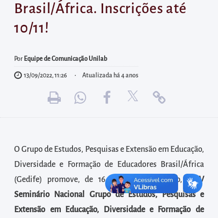
diretamente
Brasil/África. Inscrições até
à
10/11!
área
para
realizar
Por
Equipe de Comunicação Unilab
buscas
13/09/2022, 11:26
Atualizada há 4 anos
internas
Acessar
diretamente
as
informações
O Grupo de Estudos, Pesquisas e Extensão em Educação,
postas
Diversidade e Formação de Educadores Brasil/África
no
(Gedife) promove, de 16 a 19 de novembro, o
IV
rodapé
Seminário Nacional Grupo de Estudos, Pesquisas e
Extensão em Educação, Diversidade e Formação de