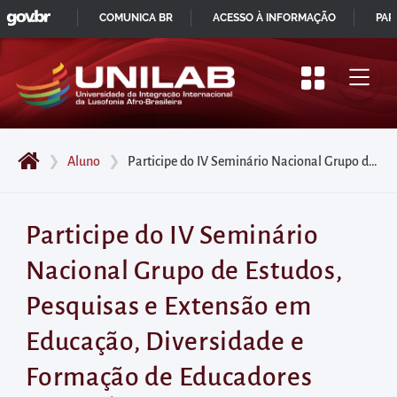
GOVBR
Pular
COMUNICA BR
ACESSO À INFORMAÇÃO
PAR
para
IR
o
PARA
início
O
do
CONTEÚDO
conteúdo
❯
Aluno
❯
Participe do IV Seminário Nacional Grupo de Estudos, Pesquisas e Extensão em Educação, Diversidade e Formação de Educadores Brasil/África. Inscrições até 10/11!
principal
da
página
Participe do IV Seminário
Acessar
Nacional Grupo de Estudos,
diretamente
o
Pesquisas e Extensão em
menu
Educação, Diversidade e
principal
Acessar
Formação de Educadores