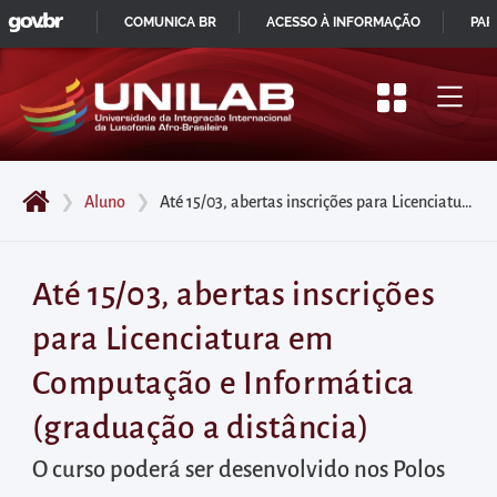
GOVBR
Pular
COMUNICA BR
ACESSO À INFORMAÇÃO
PAR
para
IR
o
PARA
início
O
do
CONTEÚDO
conteúdo
❯
Aluno
❯
Até 15/03, abertas inscrições para Licenciatura em Computação e Informática (graduação a distância)
principal
da
página
Até 15/03, abertas inscrições
Acessar
para Licenciatura em
diretamente
o
Computação e Informática
menu
(graduação a distância)
principal
Acessar
O curso poderá ser desenvolvido nos Polos