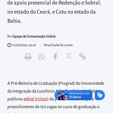
diretamente
de apoio presencial de Redenção e Sobral,
à
no estado do Ceará, e Catu no estado da
área
Bahia.
para
realizar
buscas
Por
Equipe de Comunicação Unilab
internas
07/03/2023, 09:20
Atualizada há 3 anos
Acessar
diretamente
as
informações
postas
A Pró-Reitoria de Graduação (Prograd) da Universidade
no
da Integração da Lusofonia Afro-Brasileira (Unilab)
rodapé
publicou
edital 07/2023
do processo seletivo para
preenchimento de 150 vagas no curso de graduação a