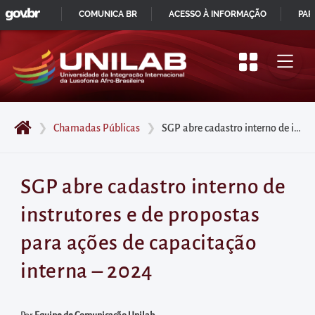
GOVBR
Pular
COMUNICA BR
ACESSO À INFORMAÇÃO
PAR
para
IR
o
PARA
início
O
do
CONTEÚDO
conteúdo
❯
Chamadas Públicas
❯
SGP abre cadastro interno de instrutores e de propostas para ações de capacitação interna – 2024
principal
da
página
SGP abre cadastro interno de
Acessar
instrutores e de propostas
diretamente
o
para ações de capacitação
menu
interna – 2024
principal
Acessar