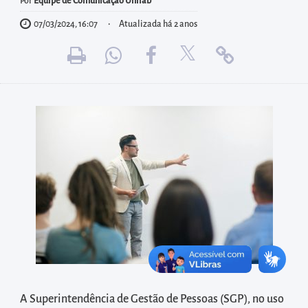
diretamente
Por
Equipe de Comunicação Unilab
à
07/03/2024, 16:07
Atualizada há 2 anos
área
para
realizar
buscas
internas
Acessar
diretamente
as
informações
postas
no
rodapé
A Superintendência de Gestão de Pessoas (SGP), no uso