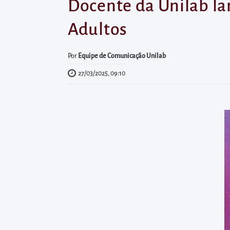
diretamente
Docente da Unilab la
à
Adultos
área
para
Por
Equipe de Comunicação Unilab
realizar
27/03/2025, 09:10
buscas
internas
Acessar
diretamente
as
informações
postas
no
rodapé