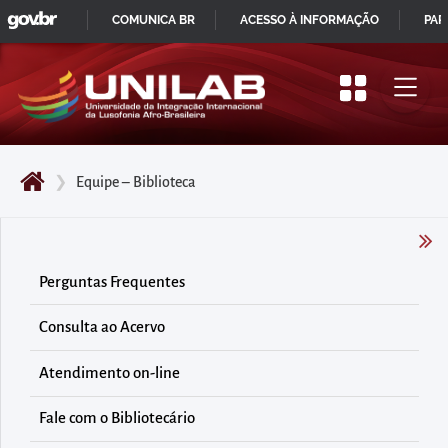
GOVBR
Pular
COMUNICA BR
ACESSO À INFORMAÇÃO
PAR
para
IR
o
PARA
início
O
do
CONTEÚDO
conteúdo
❯
Equipe – Biblioteca
principal
da
página
Acessar
Perguntas Frequentes
diretamente
Consulta ao Acervo
o
menu
Atendimento on-line
principal
Acessar
Fale com o Bibliotecário