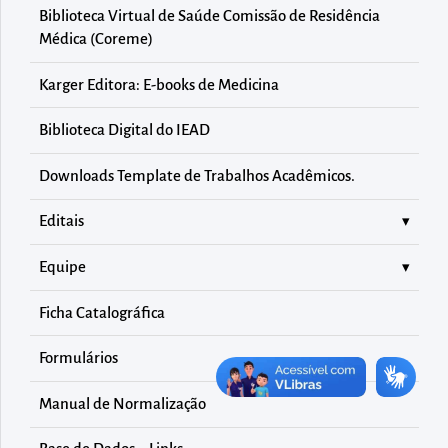
diretamente
Biblioteca Virtual de Saúde Comissão de Residência
à
Médica (Coreme)
área
Karger Editora: E-books de Medicina
para
realizar
Biblioteca Digital do IEAD
buscas
internas
Downloads Template de Trabalhos Acadêmicos.
Acessar
Editais
diretamente
as
Equipe
informações
Ficha Catalográfica
postas
no
Formulários
rodapé
Manual de Normalização