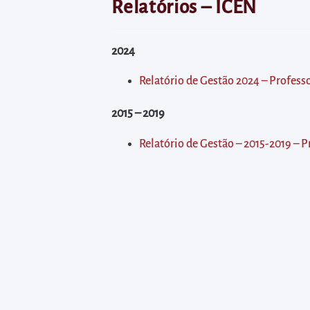
diretamente
Relatórios – ICEN
à
área
2024
para
realizar
Relatório de Gestão 2024 – Profes
buscas
2015 – 2019
internas
Acessar
Relatório de Gestão – 2015-2019 – P
diretamente
as
informações
postas
no
rodapé