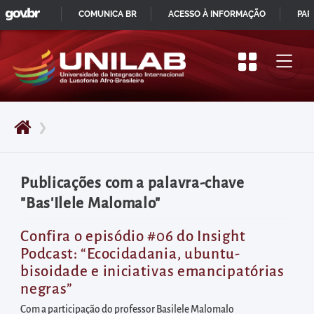
GOVBR
Pular
COMUNICA BR
ACESSO À INFORMAÇÃO
PAR
para
IR
o
PARA
início
O
do
CONTEÚDO
conteúdo
❯
principal
da
página
Publicações com a palavra-chave
Acessar
"Bas'Ilele Malomalo"
diretamente
o
Confira o episódio #06 do Insight
Podcast: “Ecocidadania, ubuntu-
menu
bisoidade e iniciativas emancipatórias
principal
negras”
Acessar
Com a participação do professor Basilele Malomalo