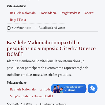
diretamente
à
Palavras-chave
área
Bas'Ilele Malomalo
Ecocidadania
Insight Podcast
Podcast
para
Raça E Etnia
realizar
23/12/2021, 11:18
Atualizada há 5 anos
buscas
internas
Bas’Ilele Malomalo compartilha
Acessar
pesquisas no Simpósio Cátedra Unesco
DCMÉT
diretamente
as
Além de membro do Comitê Consultivo Internacional, o
informações
pesquisador participará do evento com as apresentação de
postas
trabalhos em duas mesas. Inscrições gratuitas.
no
Palavras-chave
rodapé
Bas'Ilele Malomalo
Latitudes Africanas
MIH
MIH/Unilab
Simpósio Cátedra Unesco DCMÉT
14/05/2021, 15:39
Atualizada há 5 anos