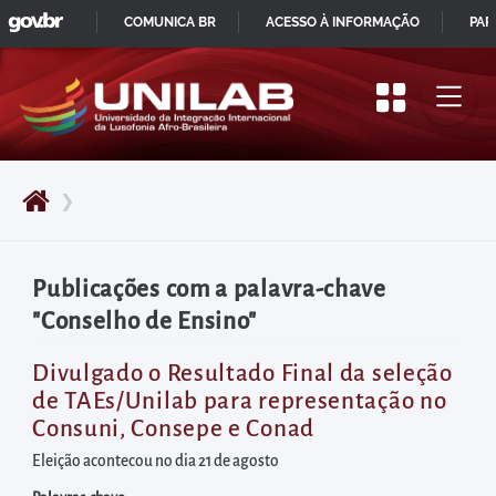
GOVBR
Pular
COMUNICA BR
ACESSO À INFORMAÇÃO
PAR
para
IR
o
PARA
início
O
do
CONTEÚDO
conteúdo
❯
principal
da
página
Publicações com a palavra-chave
Acessar
"Conselho de Ensino"
diretamente
o
Divulgado o Resultado Final da seleção
de TAEs/Unilab para representação no
menu
Consuni, Consepe e Conad
principal
Eleição acontecou no dia 21 de agosto
Acessar