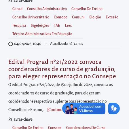
diretamente
Palavras-chave
à
Conad
Conselho Administrativo
Conselho De Ensino
área
Conselho Universitário
Consepe
Consuni
Eleição
Extesão
para
Pesquisa
Sigeleições
TAE
Taes
realizar
Técnico-Administrativos Em Educação
buscas
04/07/2023, 10:40
Atualizada há 3 anos
internas
Acessar
Edital Prograd nº21/2022 convoca
diretamente
coordenadores de curso de graduação,
as
para eleger representação no Consepe
informações
O edital Prograd nº21/2022, de 15 de julho de 2022, convoca os
postas
coordenadores de curso de graduação, para eleger um
no
coordenador e respectivo suplente para representação no
rodapé
Conselho de Ensino,...
[Continuar lendo
]
Palavras-chave
Conselho De Ensino
Consepe
Coordenadores De Curso