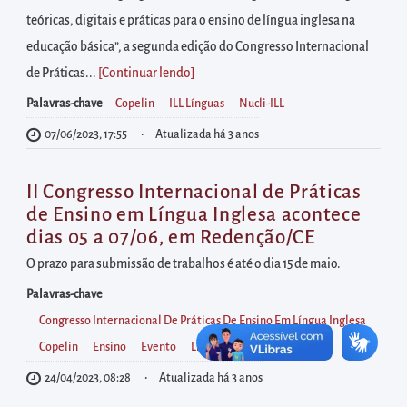
diretamente
teóricas, digitais e práticas para o ensino de língua inglesa na
à
educação básica”, a segunda edição do Congresso Internacional
área
de Práticas...
[Continuar lendo
]
para
realizar
Palavras-chave
Copelin
ILL Línguas
Nucli-ILL
buscas
07/06/2023, 17:55
Atualizada há 3 anos
internas
Acessar
II Congresso Internacional de Práticas
diretamente
de Ensino em Língua Inglesa acontece
dias 05 a 07/06, em Redenção/CE
as
informações
O prazo para submissão de trabalhos é até o dia 15 de maio.
postas
Palavras-chave
no
Congresso Internacional De Práticas De Ensino Em Língua Inglesa
rodapé
Copelin
Ensino
Evento
Língua Inglesa
Pesquisa
24/04/2023, 08:28
Atualizada há 3 anos