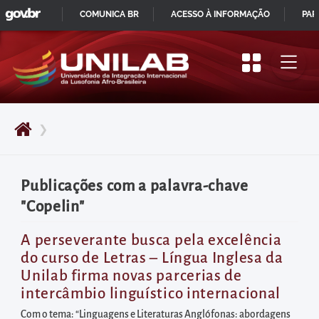
GOVBR
Pular
COMUNICA BR
ACESSO À INFORMAÇÃO
PAR
para
IR
o
PARA
início
O
do
CONTEÚDO
conteúdo
❯
principal
da
página
Publicações com a palavra-chave
Acessar
"Copelin"
diretamente
o
A perseverante busca pela excelência
do curso de Letras – Língua Inglesa da
menu
Unilab firma novas parcerias de
principal
intercâmbio linguístico internacional
Acessar
Com o tema: “Linguagens e Literaturas Anglófonas: abordagens