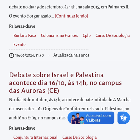
diretamente
debate no dia 19 de setembro, às 14h, na sala 2015, em Palmares II.
à
O evento é organizado...
[Continuar lendo
]
área
para
Palavras-chave
realizar
Burkina Faso
Colonialismo Francês
Cplp
Curso De Sociologia
buscas
Evento
internas
16/09/2024, 11:30
Atualizada há 2 anos
Acessar
diretamente
Debate sobre Israel e Palestina
as
acontece dia 16/10, às 14h, no campus
das Auroras (CE)
informações
postas
No dia 16 de outubro, às 14h, acontece debate intitulado A Marcha
no
da Insensatez – As Origens do Conflito entre Israel e Palestina, no
rodapé
auditório E109, no campus das...
[Continuar lendo
]
Palavras-chave
Conjuntura Internacional
Curso De Sociologia