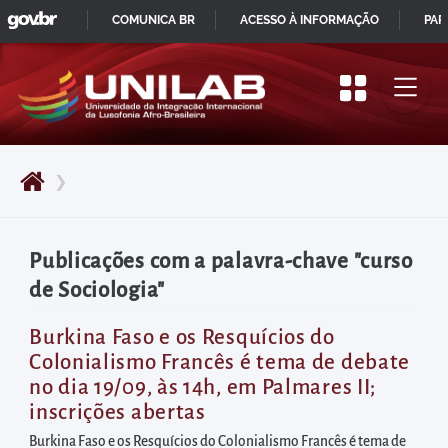
GOVBR
Pular
COMUNICA BR
ACESSO À INFORMAÇÃO
PAR
para
IR
o
PARA
início
O
do
CONTEÚDO
conteúdo
❯
principal
da
página
Publicações com a palavra-chave "curso
Acessar
de Sociologia"
diretamente
o
Burkina Faso e os Resquícios do
Colonialismo Francês é tema de debate
menu
no dia 19/09, às 14h, em Palmares II;
principal
inscrições abertas
Acessar
Burkina Faso e os Resquícios do Colonialismo Francês é tema de