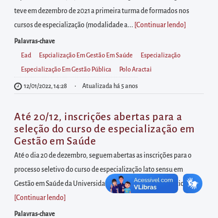
diretamente
teve em dezembro de 2021 a primeira turma de formados nos
à
cursos de especialização (modalidade a...
[Continuar lendo
]
área
para
Palavras-chave
realizar
Ead
Espcialização Em Gestão Em Saúde
Especialização
buscas
Especialização Em Gestão Pública
Polo Aractai
internas
12/01/2022, 14:28
Atualizada há 5 anos
Acessar
diretamente
Até 20/12, inscrições abertas para a
as
seleção do curso de especialização em
Gestão em Saúde
informações
postas
Até o dia 20 de dezembro, seguem abertas as inscrições para o
no
processo seletivo do curso de especialização lato sensu em
rodapé
Gestão em Saúde da Universidade da Integração Internacional...
[Continuar lendo
]
Palavras-chave