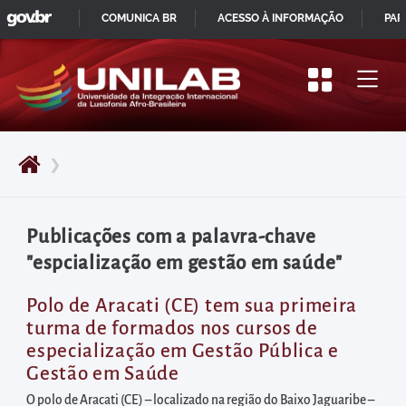
GOVBR
Pular
COMUNICA BR
ACESSO À INFORMAÇÃO
PAR
para
IR
o
PARA
início
O
do
CONTEÚDO
conteúdo
❯
principal
da
página
Publicações com a palavra-chave
Acessar
"espcialização em gestão em saúde"
diretamente
o
Polo de Aracati (CE) tem sua primeira
turma de formados nos cursos de
menu
especialização em Gestão Pública e
principal
Gestão em Saúde
Acessar
O polo de Aracati (CE) – localizado na região do Baixo Jaguaribe –