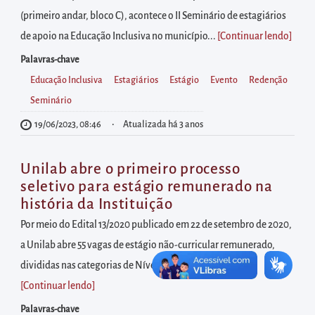
diretamente
(primeiro andar, bloco C), acontece o II Seminário de estagiários
à
de apoio na Educação Inclusiva no município...
[Continuar lendo
]
área
para
Palavras-chave
realizar
Educação Inclusiva
Estagiários
Estágio
Evento
Redenção
buscas
Seminário
internas
19/06/2023, 08:46
Atualizada há 3 anos
Acessar
diretamente
Unilab abre o primeiro processo
as
seletivo para estágio remunerado na
história da Instituição
informações
postas
Por meio do Edital 13/2020 publicado em 22 de setembro de 2020,
no
a Unilab abre 55 vagas de estágio não-curricular remunerado,
rodapé
divididas nas categorias de Nível Superior 30h, Nível...
[Continuar lendo
]
Palavras-chave