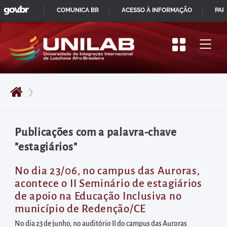
GOVBR
Pular
COMUNICA BR
ACESSO À INFORMAÇÃO
PAR
para
IR
o
PARA
início
O
do
CONTEÚDO
conteúdo
❯
principal
da
página
Publicações com a palavra-chave
Acessar
"estagiários"
diretamente
o
No dia 23/06, no campus das Auroras,
acontece o II Seminário de estagiários
menu
de apoio na Educação Inclusiva no
principal
município de Redenção/CE
Acessar
No dia 23 de junho, no auditório II do campus das Auroras