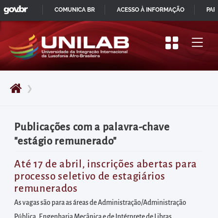
GOVBR
Pular
COMUNICA BR
ACESSO À INFORMAÇÃO
PAR
para
IR
o
PARA
início
O
do
CONTEÚDO
conteúdo
❯
principal
da
página
Publicações com a palavra-chave
Acessar
"estágio remunerado"
diretamente
o
Até 17 de abril, inscrições abertas para
processo seletivo de estagiários
menu
remunerados
principal
As vagas são para as áreas de Administração/Administração
Acessar
Pública, Engenharia Mecânica e de Intérprete de Libras