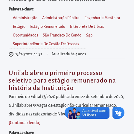
diretamente
à
Palavras-chave
área
Administração
Administração Pública
Engenharia Mecânica
para
Estágio
Estágio Remunerado
Intérprete De Libras
realizar
Oportunidades
São Francisco Do Conde
Sgp
buscas
Superintendência De Gestão De Pessoas
internas
05/04/2022, 14:32
Atualizada há 4 anos
Acessar
diretamente
Unilab abre o primeiro processo
as
seletivo para estágio remunerado na
informações
história da Instituição
postas
Por meio do Edital 13/2020 publicado em 22 de setembro de 2020,
no
a Unilab abre 55 vagas de estágio não-curricular remunerado,
rodapé
divididas nas categorias de Nível Superior 30h, Nível...
[Continuar lendo
]
Palavras-chave