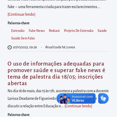
diretamente
fake – uma ferramenta criada para trazer esclarecimentos...
à
[Continuar lendo
]
área
para
Palavras-chave
realizar
Extensão
Fake News
Podcast
Projeto De Extensão
Saúde
buscas
Saúde Sem Fake
internas
20/10/2023, 09:36
Atualizada há 3 anos
Acessar
diretamente
O uso de informações adequadas para
as
promover saúde e superar fake news é
informações
tema de palestra dia 18/05; inscrições
abertas
postas
no
No dia 18 de maio, das 15 às 17h, acontece a palestra com a docente
rodapé
Larissa Deadame de Figueiredo Nicolete, com objetivo de
discutir a relação entre Educação e...
[Continuar lendo
]
Palavras-chave