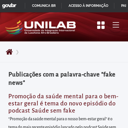
GOVBR
Pular
COMUNICA BR
ACESSO À INFORMAÇÃO
PAR
para
IR
o
PARA
início
O
do
CONTEÚDO
conteúdo
❯
principal
da
página
Publicações com a palavra-chave "fake
Acessar
news"
diretamente
o
Promoção da saúde mental para o bem-
estar geral é tema do novo episódio do
menu
podcast Saúde sem fake
principal
“Promoção da saúde mental para o nosso bem-estar geral” é o
Acessar
tema do mais recente episódio lançado pelo podcast Saúde sem