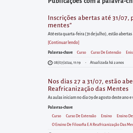
diretamente
Publicações com a palavra-cha
à
área
Inscrições abertas até 31/07,
mentes”
para
realizar
Até esta quarta-feira ( 31 de julho), estão aberta
buscas
[Continuar lendo
]
internas
Palavras-chave
Curso
Curso De Extensão
Enis
Acessar
08/07/2024, 11:19
Atualizada há 2 anos
diretamente
as
Nos dias 27 a 31/07, estão abe
informações
Reafricanização das Mentes
postas
As aulas iniciam no dia 09 de agosto deste ano e
no
Palavras-chave
rodapé
Curso
Curso De Extensão
Ensino
Ensino De
O Ensino De Filosofia E A Reafricanização Das Me