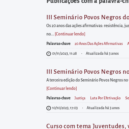
diretamente
Publicações com a palavra-ch
à
área
III Seminário Povos Negros d
para
Os 20 anos das ações afirmativas: resistência, j
realizar
no...
[Continuar lendo
]
buscas
Palavras-chave
20 Anos Das Ações Afirmativas
A
internas
01/11/2023, 11:28
Atualizada há 3 anos
Acessar
diretamente
III Seminário Povos Negros no
as
A terceira edição do Seminário Povos Negros no Ce
informações
[Continuar lendo
]
postas
Palavras-chave
Justiça
Luta Por Efetivação
Se
no
rodapé
10/10/2023, 17:03
Atualizada há 3 anos
Curso com tema Juventudes, vi