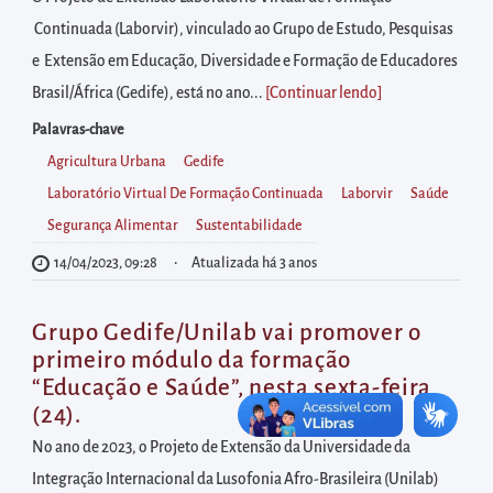
diretamente
Continuada (Laborvir), vinculado ao Grupo de Estudo, Pesquisas
à
e Extensão em Educação, Diversidade e Formação de Educadores
área
Brasil/África (Gedife), está no ano...
[Continuar lendo
]
para
realizar
Palavras-chave
buscas
Agricultura Urbana
Gedife
internas
Laboratório Virtual De Formação Continuada
Laborvir
Saúde
Acessar
Segurança Alimentar
Sustentabilidade
diretamente
14/04/2023, 09:28
Atualizada há 3 anos
as
informações
Grupo Gedife/Unilab vai promover o
postas
primeiro módulo da formação
no
“Educação e Saúde”, nesta sexta-feira
(24).
rodapé
No ano de 2023, o Projeto de Extensão da Universidade da
Integração Internacional da Lusofonia Afro-Brasileira (Unilab)