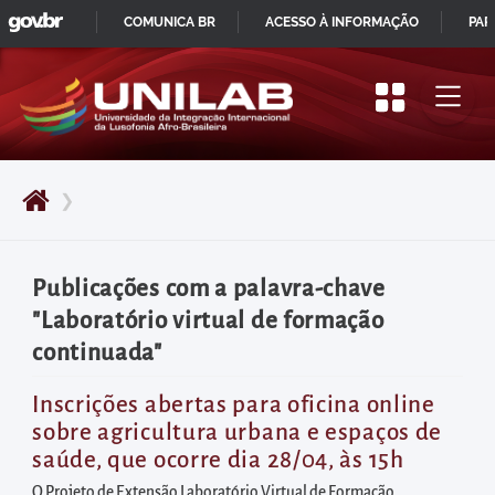
GOVBR
Pular
COMUNICA BR
ACESSO À INFORMAÇÃO
PAR
para
IR
o
PARA
início
O
do
CONTEÚDO
conteúdo
❯
principal
da
página
Publicações com a palavra-chave
Acessar
"Laboratório virtual de formação
diretamente
continuada"
o
menu
Inscrições abertas para oficina online
sobre agricultura urbana e espaços de
principal
saúde, que ocorre dia 28/04, às 15h
Acessar
O Projeto de Extensão Laboratório Virtual de Formação