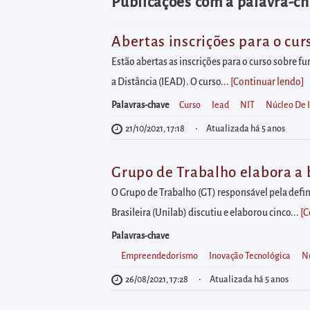
diretamente
Publicações com a palavra-ch
à
área
Abertas inscrições para o cu
para
Estão abertas as inscrições para o curso sobre 
realizar
a Distância (IEAD). O curso...
[Continuar lendo
]
buscas
Palavras-chave
Curso
Iead
NIT
Núcleo De 
internas
21/10/2021, 17:18
Atualizada há 5 anos
Acessar
diretamente
Grupo de Trabalho elabora a 
as
O Grupo de Trabalho (GT) responsável pela defini
informações
Brasileira (Unilab) discutiu e elaborou cinco...
[C
postas
Palavras-chave
no
Empreendedorismo
Inovação Tecnológica
Nú
rodapé
26/08/2021, 17:28
Atualizada há 5 anos