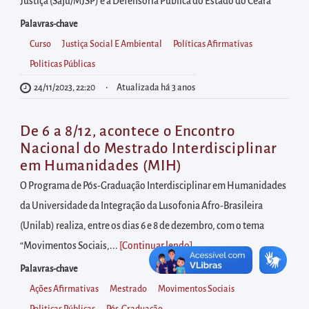
diretamente
Justiça (Saju/MJSP) e a Defensoria Pública do Estado do Ceará
à
Palavras-chave
área
Curso
Justiça Social E Ambiental
Políticas Afirmativas
para
Politicas Públicas
realizar
24/11/2023, 22:20
Atualizada há 3 anos
buscas
internas
De 6 a 8/12, acontece o Encontro
Acessar
Nacional do Mestrado Interdisciplinar
diretamente
em Humanidades (MIH)
as
O Programa de Pós-Graduação Interdisciplinar em Humanidades
informações
da Universidade da Integração da Lusofonia Afro-Brasileira
postas
(Unilab) realiza, entre os dias 6 e 8 de dezembro, com o tema
no
“Movimentos Sociais,...
[Continuar lendo
]
rodapé
Palavras-chave
Ações Afirmativas
Mestrado
Movimentos Sociais