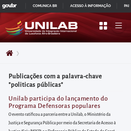
GOVBR
Pular
COMUNICA BR
ACESSO À INFORMAÇÃO
PAR
para
IR
o
PARA
início
O
do
CONTEÚDO
conteúdo
❯
principal
da
página
Publicações com a palavra-chave
Acessar
"politicas públicas"
diretamente
o
Unilab participa do lançamento do
Programa Defensoras populares
menu
principal
O evento ratificou a parceria entre a Unilab, o Ministério da
Acessar
Justiça e Segurança Pública por meio da Secretaria de Acesso à