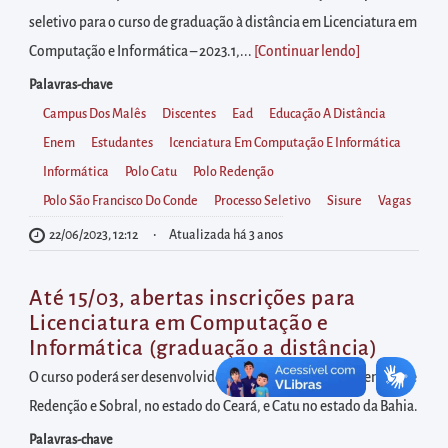
diretamente
seletivo para o curso de graduação à distância em Licenciatura em
à
Computação e Informática – 2023.1,...
[Continuar lendo
]
área
para
Palavras-chave
realizar
Campus Dos Malês
Discentes
Ead
Educação A Distância
buscas
Enem
Estudantes
Icenciatura Em Computação E Informática
internas
Informática
Polo Catu
Polo Redenção
Acessar
Polo São Francisco Do Conde
Processo Seletivo
Sisure
Vagas
diretamente
22/06/2023, 12:12
Atualizada há 3 anos
as
informações
Até 15/03, abertas inscrições para
postas
Licenciatura em Computação e
Informática (graduação a distância)
no
rodapé
O curso poderá ser desenvolvido nos Polos de apoio presencial de
Redenção e Sobral, no estado do Ceará, e Catu no estado da Bahia.
Palavras-chave