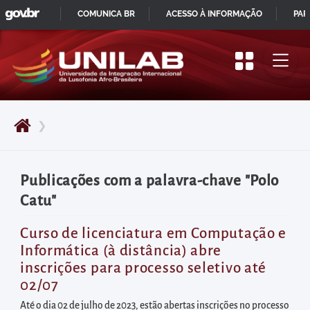
GOVBR
Pular
COMUNICA BR
ACESSO À INFORMAÇÃO
PAR
para
IR
o
PARA
início
O
do
CONTEÚDO
conteúdo
❯
principal
da
página
Publicações com a palavra-chave "Polo
Acessar
Catu"
diretamente
o
Curso de licenciatura em Computação e
Informática (à distância) abre
menu
inscrições para processo seletivo até
principal
02/07
Acessar
Até o dia 02 de julho de 2023, estão abertas inscrições no processo