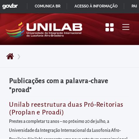
GOVBR
Pular
COMUNICA BR
ACESSO À INFORMAÇÃO
PAR
para
IR
o
PARA
início
O
do
CONTEÚDO
conteúdo
❯
principal
da
página
Publicações com a palavra-chave
Acessar
"proad"
diretamente
o
Unilab reestrutura duas Pró-Reitorias
(Proplan e Proadi)
menu
principal
Prestes a completar 12 anos – no próximo 20 de julho, a
Acessar
Universidade da Integração Internacional da Lusofonia Afro-