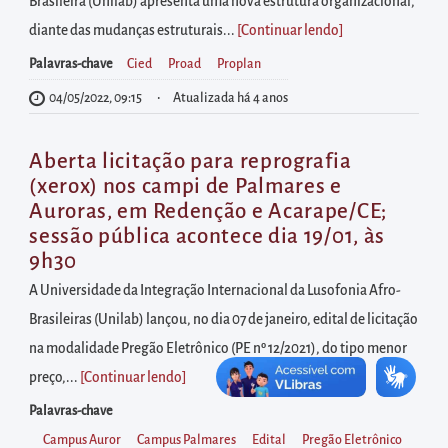
diretamente
Brasileira (Unilab) apresenta uma nova estrutura organizacional,
à
diante das mudanças estruturais...
[Continuar lendo
]
área
Palavras-chave
Cied
Proad
Proplan
para
04/05/2022, 09:15
Atualizada há 4 anos
realizar
buscas
Aberta licitação para reprografia
internas
(xerox) nos campi de Palmares e
Acessar
Auroras, em Redenção e Acarape/CE;
diretamente
sessão pública acontece dia 19/01, às
9h30
as
informações
A Universidade da Integração Internacional da Lusofonia Afro-
postas
Brasileiras (Unilab) lançou, no dia 07 de janeiro, edital de licitação
no
na modalidade Pregão Eletrônico (PE nº 12/2021), do tipo menor
rodapé
preço,...
[Continuar lendo
]
Palavras-chave
Campus Auror
Campus Palmares
Edital
Pregão Eletrônico