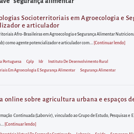
ave "segurança alimentar"
ologias Socioterritoriais em Agroecologia e S
izador e articulador
itoriais Afro-Brasileiras em Agroecologia e Segurança Alimentar Nutricion
lab) como agente potencializador e articulador com...
[Continuar lendo
]
a Portuguesa
Cplp
Idr
Instituto De Desenvolvimento Rural
oriais Em Agroecologia E Segurança Alimentar
Segurança Alimentar
na online sobre agricultura urbana e espaços d
ormação Continuada (Laborvir), vinculado ao Grupo de Estudo, Pesquisas e
...
[Continuar lendo
]