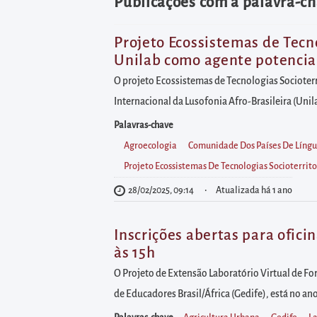
diretamente
Publicações com a palavra-ch
à
área
Projeto Ecossistemas de Tecn
Unilab como agente potencial
para
realizar
O projeto Ecossistemas de Tecnologias Socioterr
buscas
Internacional da Lusofonia Afro-Brasileira (Uni
internas
Palavras-chave
Acessar
Agroecologia
Comunidade Dos Países De Língu
diretamente
Projeto Ecossistemas De Tecnologias Socioterrit
as
28/02/2025, 09:14
Atualizada há 1 ano
informações
postas
Inscrições abertas para ofici
no
às 15h
rodapé
O Projeto de Extensão Laboratório Virtual de F
de Educadores Brasil/África (Gedife), está no ano