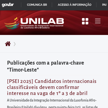
GOVBR
Pular
COMUNICA BR
ACESSO À INFORMAÇÃO
PAR
para
IR
o
PARA
início
O
do
CONTEÚDO
conteúdo
❯
principal
da
página
Publicações com a palavra-chave
Acessar
"Timor-Leste"
diretamente
o
[PSEI 2025] Candidatos internacionais
classificáveis devem confirmar
menu
interesse na vaga de 1º a 3 de abril
principal
A Universidade da Integração Internacional da Lusofonia Afro-
Acessar
Brasileira (Unilab) divulgou, nesta quinta-feira (20), as listas de