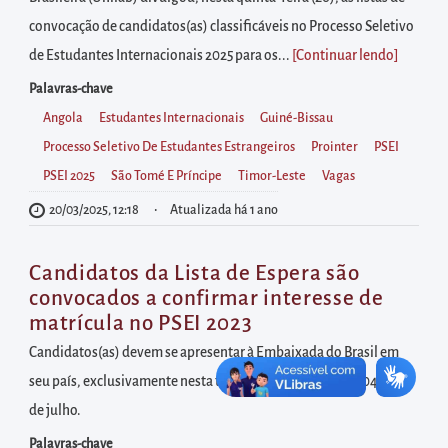
diretamente
convocação de candidatos(as) classificáveis no Processo Seletivo
à
de Estudantes Internacionais 2025 para os...
[Continuar lendo
]
área
para
Palavras-chave
realizar
Angola
Estudantes Internacionais
Guiné-Bissau
buscas
Processo Seletivo De Estudantes Estrangeiros
Prointer
PSEI
internas
PSEI 2025
São Tomé E Príncipe
Timor-Leste
Vagas
Acessar
20/03/2025, 12:18
Atualizada há 1 ano
diretamente
as
Candidatos da Lista de Espera são
informações
convocados a confirmar interesse de
postas
matrícula no PSEI 2023
no
Candidatos(as) devem se apresentar à Embaixada do Brasil em
rodapé
seu país, exclusivamente nesta terça e quarta-feira, dias 04 e 05
de julho.
Palavras-chave