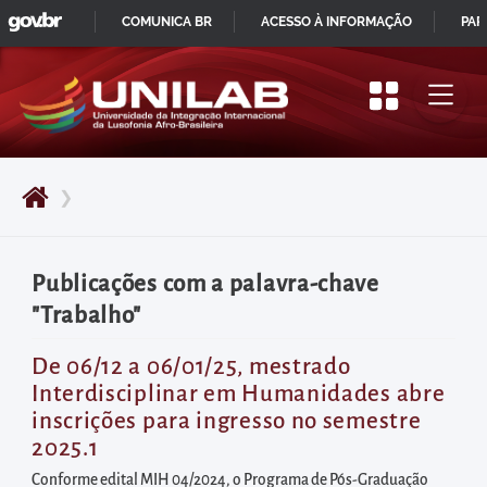
GOVBR
Pular
COMUNICA BR
ACESSO À INFORMAÇÃO
PAR
para
IR
o
PARA
início
O
do
CONTEÚDO
conteúdo
❯
principal
da
página
Publicações com a palavra-chave
Acessar
"Trabalho"
diretamente
o
De 06/12 a 06/01/25, mestrado
Interdisciplinar em Humanidades abre
menu
inscrições para ingresso no semestre
principal
2025.1
Acessar
Conforme edital MIH 04/2024, o Programa de Pós-Graduação