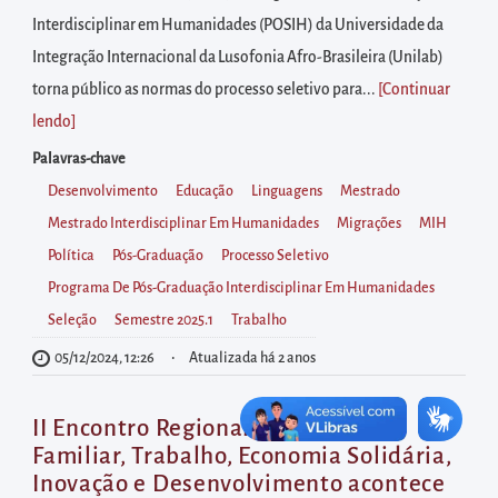
diretamente
Interdisciplinar em Humanidades (POSIH) da Universidade da
à
Integração Internacional da Lusofonia Afro-Brasileira (Unilab)
área
torna público as normas do processo seletivo para...
[Continuar
para
lendo
]
realizar
buscas
Palavras-chave
internas
Desenvolvimento
Educação
Linguagens
Mestrado
Acessar
Mestrado Interdisciplinar Em Humanidades
Migrações
MIH
diretamente
Política
Pós-Graduação
Processo Seletivo
as
Programa De Pós-Graduação Interdisciplinar Em Humanidades
informações
Seleção
Semestre 2025.1
Trabalho
postas
05/12/2024, 12:26
Atualizada há 2 anos
no
rodapé
II Encontro Regional: Agricultura
Familiar, Trabalho, Economia Solidária,
Inovação e Desenvolvimento acontece