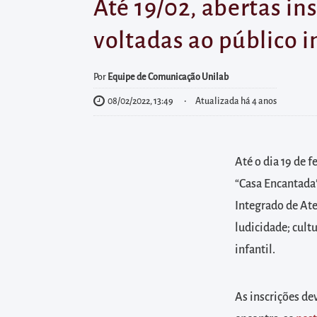
diretamente
Até 19/02, abertas in
à
voltadas ao público i
área
para
Por
Equipe de Comunicação Unilab
realizar
08/02/2022, 13:49
Atualizada há 4 anos
buscas
internas
Acessar
Até o dia 19 de f
diretamente
“Casa Encantada”
as
informações
Integrado de Ate
postas
ludicidade; cult
no
infantil.
rodapé
As inscrições de