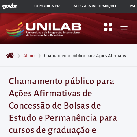
GOVBR
Pular
COMUNICA BR
ACESSO À INFORMAÇÃO
PAR
para
IR
o
PARA
início
O
do
CONTEÚDO
conteúdo
❯
Aluno
❯
Chamamento público para Ações Afirmativas de Concessão de Bolsas de Estudo e Permanência para cursos de graduação e programas de pós-graduação está com inscrições abertas até 27/09.
principal
da
página
Chamamento público para
Acessar
Ações Afirmativas de
diretamente
o
Concessão de Bolsas de
menu
Estudo e Permanência para
principal
Acessar
cursos de graduação e