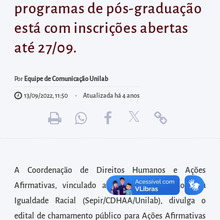
diretamente
programas de pós-graduação
à
está com inscrições abertas
área
para
até 27/09.
realizar
buscas
Por
Equipe de Comunicação Unilab
internas
13/09/2022, 11:50
Atualizada há 4 anos
Acessar
diretamente
as
informações
postas
A Coordenação de Direitos Humanos e Ações
no
rodapé
Afirmativas, vinculado ao Serviço de Promoção à
Igualdade Racial (Sepir/CDHAA/Unilab), divulga o
edital de chamamento público para Ações Afirmativas