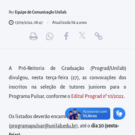
diretamente
à
Por
Equipe de Comunicação Unilab
área
13/09/2022, 08:47
Atualizada há 4 anos
para
realizar
buscas
internas
Acessar
A Pró-Reitoria de Graduação (Prograd/Unilab)
diretamente
divulgou, nesta terça-feira (27), as convocações dos
as
inscritos na seleção de tutores juniores para o
informações
postas
Programa Pulsar, conforme o
Edital Prograd n° 10/2022
.
no
rodapé
Os listados deverão encaminhar para o e-mail:
(
programapulsar@unilab.edu.br
), até o
dia 30 (sexta-