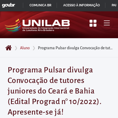
GOVBR
Pular
COMUNICA BR
ACESSO À INFORMAÇÃO
PAR
para
IR
o
PARA
início
O
do
CONTEÚDO
conteúdo
❯
Aluno
❯
Programa Pulsar divulga Convocação de tutores juniores do Ceará e Bahia (Edital Prograd n° 10/2022). Apresente-se já!
principal
da
página
Programa Pulsar divulga
Acessar
Convocação de tutores
diretamente
o
juniores do Ceará e Bahia
menu
(Edital Prograd n° 10/2022).
principal
Acessar
Apresente-se já!