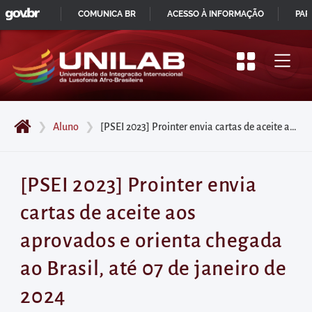
GOVBR
Pular
COMUNICA BR
ACESSO À INFORMAÇÃO
PAR
para
IR
o
PARA
início
O
do
CONTEÚDO
conteúdo
❯
Aluno
❯
[PSEI 2023] Prointer envia cartas de aceite aos aprovados e orienta chegada ao Brasil, até 07 de janeiro de 2024
principal
da
página
[PSEI 2023] Prointer envia
Acessar
cartas de aceite aos
diretamente
o
aprovados e orienta chegada
menu
ao Brasil, até 07 de janeiro de
principal
Acessar
2024