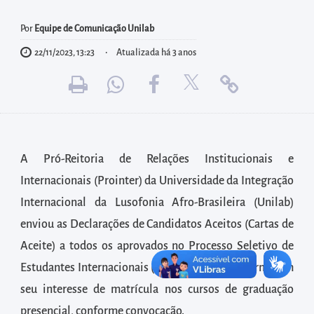
diretamente
à
Por
Equipe de Comunicação Unilab
área
22/11/2023, 13:23
Atualizada há 3 anos
para
realizar
buscas
internas
Acessar
A Pró-Reitoria de Relações Institucionais e
diretamente
Internacionais (Prointer) da Universidade da Integração
as
Internacional da Lusofonia Afro-Brasileira (Unilab)
informações
postas
enviou as Declarações de Candidatos Aceitos (Cartas de
no
Aceite) a todos os aprovados no Processo Seletivo de
rodapé
Estudantes Internacionais (PSEI 2023) que confirmaram
seu interesse de matrícula nos cursos de graduação
presencial, conforme convocação.