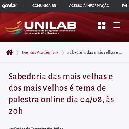
GOVBR
Pular
COMUNICA BR
ACESSO À INFORMAÇÃO
PAR
para
IR
o
PARA
início
O
do
CONTEÚDO
conteúdo
❯
Eventos Acadêmicos
❯
Sabedoria das mais velhas e dos mais velhos é tema de palestra online dia 04/08, às 20h
principal
da
página
Sabedoria das mais velhas e
Acessar
dos mais velhos é tema de
diretamente
o
palestra online dia 04/08, às
menu
20h
principal
Acessar