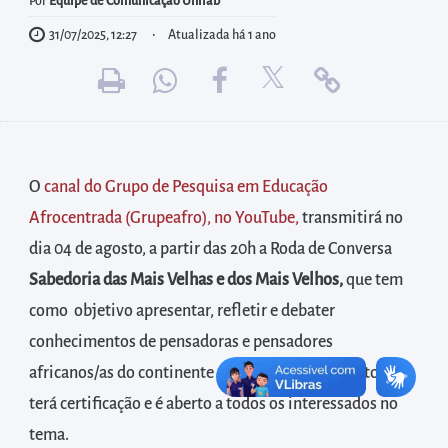
diretamente
Por
Equipe de Comunicação Unilab
à
31/07/2025, 12:27
Atualizada há 1 ano
área
para
realizar
buscas
internas
O
canal do Grupo de Pesquisa em Educação
Acessar
Afrocentrada (Grupeafro), no YouTube,
transmitirá no
diretamente
dia 04 de agosto, a partir das 20h a Roda de Conversa
as
Sabedoria das Mais Velhas e dos Mais Velhos,
que tem
informações
como objetivo apresentar, refletir e debater
postas
conhecimentos de pensadoras e pensadores
no
africanos/as do continente e da diáspora. O evento não
rodapé
terá certificação e é aberto a todos os interessados no
tema.