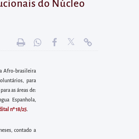
tucionais do Núcleo
 Afro-brasileira
oluntários, para
para as áreas de:
íngua Espanhola,
dital nº 18/25
.
meses, contado a