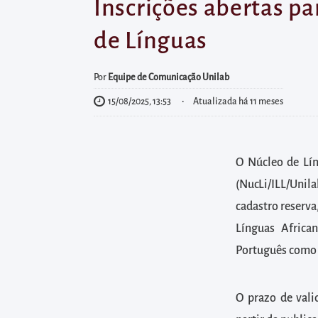
diretamente
Inscrições abertas pa
à
de Línguas
área
para
Por
Equipe de Comunicação Unilab
realizar
15/08/2025, 13:53
Atualizada há 11 meses
buscas
internas
Acessar
O Núcleo de Lín
diretamente
(NucLi/ILL/Unil
as
informações
cadastro reserva
postas
Línguas African
no
Português como L
rodapé
O prazo de vali