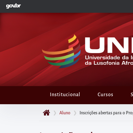
GOVBR
Pular
para
o
início
do
conteúdo
principal
da
página
Acessar
diretamente
Institucional
Cursos
S
o
menu
❯
Aluno
❯
Inscrições abertas para o Pr
principal
Acessar