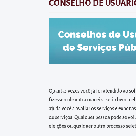
diretamente
CONSELHO DE USUÁRI
à
área
para
realizar
buscas
internas
Acessar
diretamente
as
informações
Quantas vezes você já foi atendido ao sol
postas
fizessem de outra maneira seria bem mel
no
ajuda você a avaliar os serviços e expor a
rodapé
de serviços. Qualquer pessoa pode se vol
eleições ou qualquer outro processo selet