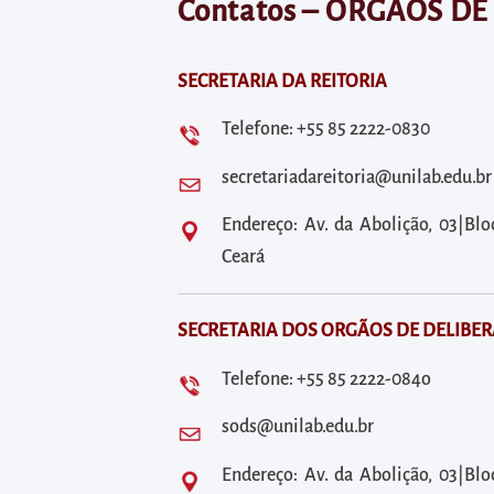
diretamente
Contatos – ORGÃOS DE
à
área
SECRETARIA DA REITORIA
para
realizar
Telefone: +55 85 2222-0830
buscas
secretariadareitoria@unilab.edu.br
internas
Acessar
Endereço: Av. da Abolição, 03|Bl
diretamente
Ceará
as
informações
SECRETARIA DOS ORGÃOS DE DELIBER
postas
Telefone: +55 85 2222-084o
no
rodapé
sods@unilab.edu.br
Endereço: Av. da Abolição, 03|Bl