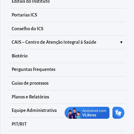
diretamente
Editais do Instituto
à
Portarias ICS
área
para
Conselho do ICS
realizar
CAIS – Centro de Atenção Integral à Saúde
buscas
internas
Biotério
Acessar
diretamente
Perguntas Frequentes
as
Guias de processos
informações
postas
Planos e Relatórios
no
Equipe Administrativa
rodapé
PIT/RIT