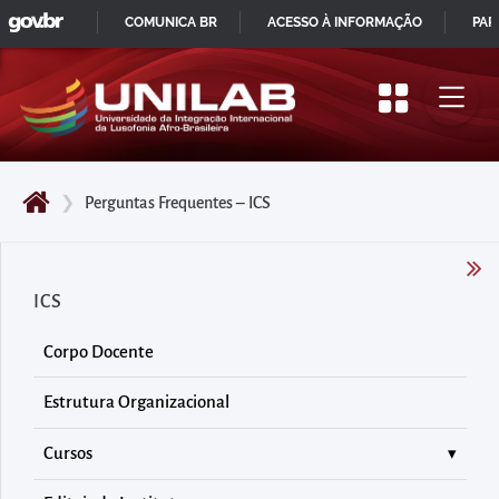
GOVBR
Pular
COMUNICA BR
ACESSO À INFORMAÇÃO
PAR
para
IR
o
PARA
início
O
do
CONTEÚDO
conteúdo
❯
Perguntas Frequentes – ICS
principal
da
página
ICS
Acessar
diretamente
Corpo Docente
o
menu
Estrutura Organizacional
principal
Cursos
Acessar