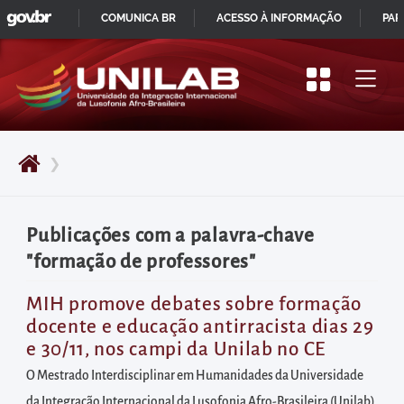
GOVBR
Pular
COMUNICA BR
ACESSO À INFORMAÇÃO
PAR
para
IR
o
PARA
início
O
do
CONTEÚDO
conteúdo
❯
principal
da
página
Publicações com a palavra-chave
Acessar
"formação de professores"
diretamente
o
MIH promove debates sobre formação
docente e educação antirracista dias 29
menu
e 30/11, nos campi da Unilab no CE
principal
O Mestrado Interdisciplinar em Humanidades da Universidade
Acessar
da Integração Internacional da Lusofonia Afro-Brasileira (Unilab)