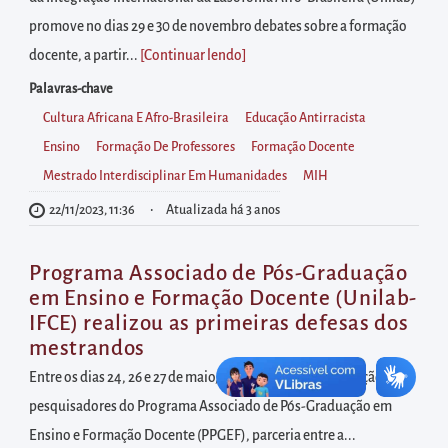
diretamente
promove no dias 29 e 30 de novembro debates sobre a formação
à
docente, a partir...
[Continuar lendo
]
área
para
Palavras-chave
realizar
Cultura Africana E Afro-Brasileira
Educação Antirracista
buscas
Ensino
Formação De Professores
Formação Docente
internas
Mestrado Interdisciplinar Em Humanidades
MIH
Acessar
22/11/2023, 11:36
Atualizada há 3 anos
diretamente
as
Programa Associado de Pós-Graduação
informações
em Ensino e Formação Docente (Unilab-
postas
IFCE) realizou as primeiras defesas dos
mestrandos
no
rodapé
Entre os dias 24, 26 e 27 de maio, os trabalhos de dissertação dos
pesquisadores do Programa Associado de Pós-Graduação em
Ensino e Formação Docente (PPGEF), parceria entre a...