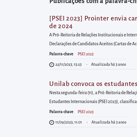
diretamente
Publicações com a palavra-ch
à
área
[PSEI 2023] Prointer envia ca
de 2024
para
realizar
A Pró-Reitoria de Relações Institucionais e Inte
buscas
Declarações de Candidatos Aceitos (Cartas de Ace
internas
Palavra-chave
PSEI 2023
Acessar
22/11/2023, 13:23
Atualizada há 3 anos
diretamente
as
Unilab convoca os estudantes
informações
Nesta segunda-feira (11), a Pró-Reitoria de Rela
postas
Estudantes Internacionais (PSEI 2023), classifica
no
Palavra-chave
PSEI 2023
rodapé
11/09/2023, 11:01
Atualizada há 3 anos