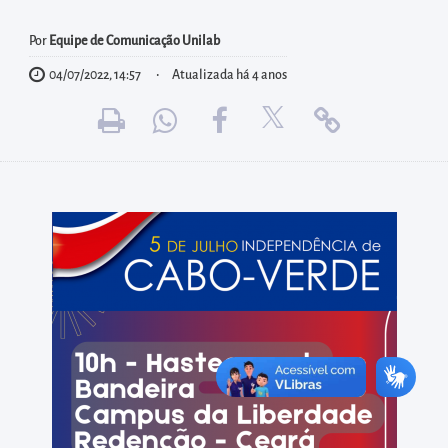
diretamente
à
Por
Equipe de Comunicação Unilab
área
04/07/2022, 14:57
Atualizada há 4 anos
para
realizar
buscas
internas
Acessar
diretamente
as
informações
postas
no
rodapé