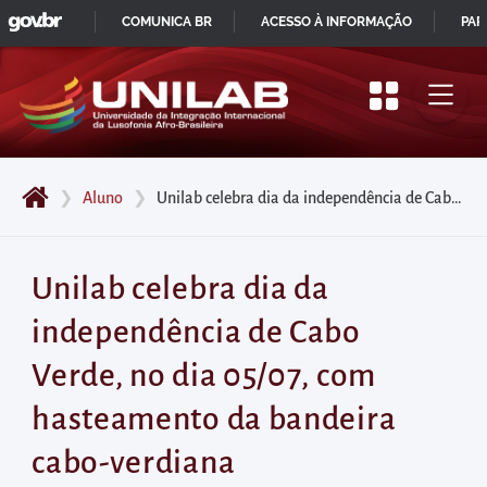
GOVBR
Pular
COMUNICA BR
ACESSO À INFORMAÇÃO
PAR
para
IR
o
PARA
início
O
do
CONTEÚDO
conteúdo
❯
Aluno
❯
Unilab celebra dia da independência de Cabo Verde, no dia 05/07, com hasteamento da bandeira cabo-verdiana
principal
da
página
Unilab celebra dia da
Acessar
independência de Cabo
diretamente
o
Verde, no dia 05/07, com
menu
hasteamento da bandeira
principal
Acessar
cabo-verdiana