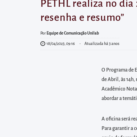
diretamente
PETHL realiza no dia
à
resenha e resumo”
área
para
Por
Equipe de Comunicação Unilab
realizar
18/04/2023, 09:16
Atualizada há 3 anos
buscas
internas
Acessar
O Programa de Ed
diretamente
de Abril, às 14h
as
informações
Acadêmico Nota 
postas
abordar a temáti
no
rodapé
A oficina será r
Para garantir a c