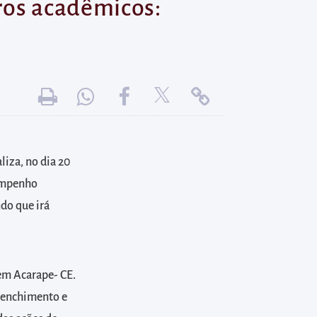
ros acadêmicos:
iza, no dia 20
sempenho
do que irá
em Acarape- CE.
reenchimento e