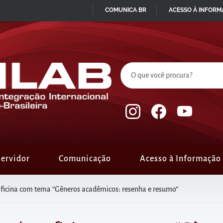
COMUNICA BR
ACESSO À INFOR
IR
PARA
O
CONTEÚDO
ervidor
Comunicação
Acesso à Informação
oficina com tema “Gêneros acadêmicos: resenha e resumo”