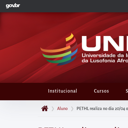
GOVBR
Pular
para
o
início
do
conteúdo
principal
da
página
Acessar
diretamente
Institucional
Cursos
S
o
menu
❯
Aluno
❯
PETHL realiza no dia 20/04 
principal
Acessar