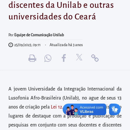
diretamente
discentes da Unilab e outras
à
universidades do Ceará
área
para
realizar
Por
Equipe de Comunicação Unilab
buscas
25/09/2023, 09:11
Atualizada há 3 anos
internas
Acessar
diretamente
as
informações
A jovem Universidade da Integração Internacional da
postas
Lusofonia Afro-Brasileira (Unilab), no ague de seus 13
no
anos de criação pela
Lei 12.289/2010
, vem conquistando
rodapé
lugares de destaque com a produção e publicação de
pesquisas em conjunto com seus docentes e discentes