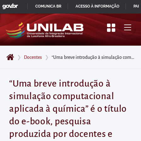
GOVBR
Pular
COMUNICA BR
ACESSO À INFORMAÇÃO
PAR
para
IR
o
PARA
início
O
do
CONTEÚDO
conteúdo
❯
Docentes
❯
“Uma breve introdução à simulação computacional aplicada à química” é o título do e-book, pesquisa produzida por docentes e discentes da Unilab e outras universidades do Ceará
principal
da
página
“Uma breve introdução à
Acessar
simulação computacional
diretamente
o
aplicada à química” é o título
menu
do e-book, pesquisa
principal
Acessar
produzida por docentes e