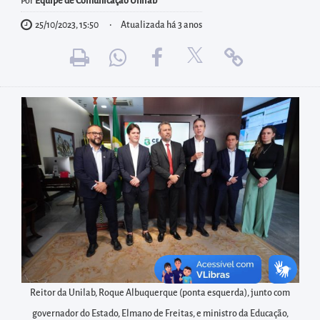
diretamente
Por
Equipe de Comunicação Unilab
à
25/10/2023, 15:50
Atualizada há 3 anos
área
para
realizar
buscas
internas
Acessar
diretamente
as
informações
postas
no
rodapé
Reitor da Unilab, Roque Albuquerque (ponta esquerda), junto com
governador do Estado, Elmano de Freitas, e ministro da Educação,