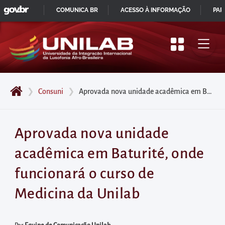
GOVBR
Pular
COMUNICA BR
ACESSO À INFORMAÇÃO
PAR
para
IR
o
PARA
início
O
do
CONTEÚDO
conteúdo
❯
Consuni
❯
Aprovada nova unidade acadêmica em Baturité, onde funcionará o curso de Medicina da Unilab
principal
da
página
Aprovada nova unidade
Acessar
acadêmica em Baturité, onde
diretamente
o
funcionará o curso de
menu
Medicina da Unilab
principal
Acessar