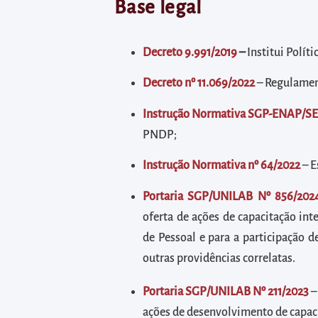
diretamente
Base legal
à
área
Decreto 9.991/2019
–
Institui Polít
para
realizar
Decreto nº 11.069/2022
– Regulamen
buscas
Instrução Normativa SGP-ENAP/S
internas
PNDP;
Acessar
diretamente
Instrução Normativa nº 64/2022
– E
as
Portaria SGP/UNILAB Nº 856/202
informações
oferta de ações de capacitação in
postas
de Pessoal e para a participação d
no
outras providências correlatas.
rodapé
Portaria SGP/UNILAB Nº 211/2023
–
ações de desenvolvimento de capaci