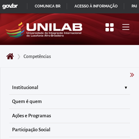
GOVBR
Pular
COMUNICA BR
ACESSO À INFORMAÇÃO
PAR
para
IR
o
PARA
início
O
do
CONTEÚDO
conteúdo
❯
Competências
principal
da
página
Acessar
Institucional
diretamente
Quem é quem
o
menu
Ações e Programas
principal
Acessar
Participação Social