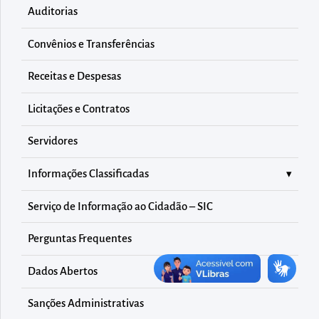
diretamente
Auditorias
à
área
Convênios e Transferências
para
Receitas e Despesas
realizar
buscas
Licitações e Contratos
internas
Servidores
Acessar
diretamente
Informações Classificadas
as
informações
Serviço de Informação ao Cidadão – SIC
postas
Perguntas Frequentes
no
rodapé
Dados Abertos
Sanções Administrativas