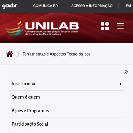
GOVBR
Pular
COMUNICA BR
ACESSO À INFORMAÇÃO
PAR
para
IR
o
PARA
início
O
do
CONTEÚDO
conteúdo
❯
Ferramentas e Aspectos Tecnológicos
principal
da
página
Acessar
Institucional
diretamente
Quem é quem
o
menu
Ações e Programas
principal
Acessar
Participação Social