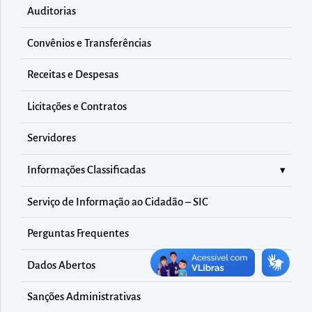
diretamente
Auditorias
à
área
Convênios e Transferências
para
Receitas e Despesas
realizar
buscas
Licitações e Contratos
internas
Servidores
Acessar
diretamente
Informações Classificadas
as
informações
Serviço de Informação ao Cidadão – SIC
postas
Perguntas Frequentes
no
rodapé
Dados Abertos
Sanções Administrativas