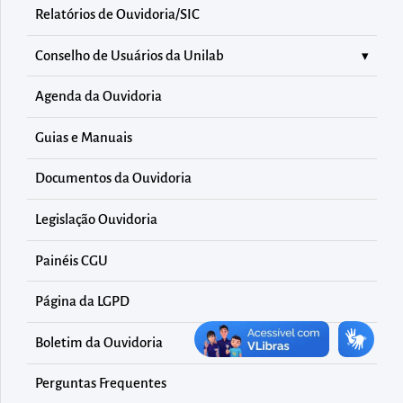
diretamente
Relatórios de Ouvidoria/SIC
à
área
Conselho de Usuários da Unilab
para
Agenda da Ouvidoria
realizar
buscas
Guias e Manuais
internas
Documentos da Ouvidoria
Acessar
diretamente
Legislação Ouvidoria
as
informações
Painéis CGU
postas
Página da LGPD
no
rodapé
Boletim da Ouvidoria
Perguntas Frequentes