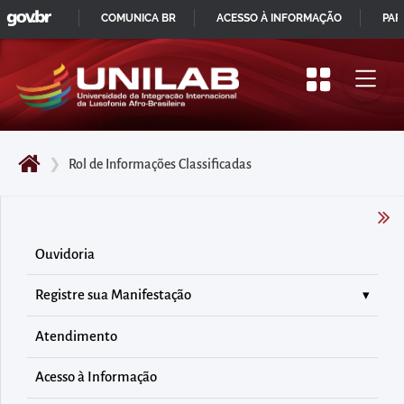
GOVBR
Pular
COMUNICA BR
ACESSO À INFORMAÇÃO
PAR
para
IR
o
PARA
início
O
do
CONTEÚDO
conteúdo
❯
Rol de Informações Classificadas
principal
da
página
Acessar
Ouvidoria
diretamente
Registre sua Manifestação
o
menu
Atendimento
principal
Acessar
Acesso à Informação