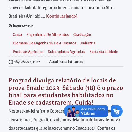
diretamente
Universidade da Integração Internacional da Lusofonia Afro-
à
Brasileira (Unilab),...
[Continuar lendo
]
área
para
Palavras-chave
realizar
Curso
Engenharia De Alimentos
Graduação
buscas
I Semana De Engenharia De Alimentos
Indústria
internas
Produtos Agrícolas
Subprodutos Agrícolas
Sustentabilidade
Acessar
18/10/2023, 11:32
Atualizada há 3 anos
diretamente
as
Prograd divulga relatório de locais de
informações
prova Enade 2023. Sábado (18) é o prazo
postas
final para estudantes habilitados no
Enade se cadastrarem. Cuida!
no
rodapé
Nesta sexta-feira (17), a Coordenação de Regulação, Avaliação e
Censo (Corac/Prograd), divulgou os Relatório de locais de prova
dos estudantes que se inscreveram no Enade 2023. Confira os