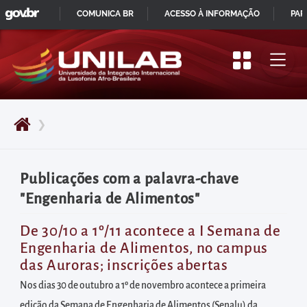
GOVBR
Pular
COMUNICA BR
ACESSO À INFORMAÇÃO
PAR
para
IR
o
PARA
início
O
do
CONTEÚDO
conteúdo
❯
principal
da
página
Publicações com a palavra-chave
Acessar
"Engenharia de Alimentos"
diretamente
o
De 30/10 a 1º/11 acontece a I Semana de
Engenharia de Alimentos, no campus
menu
das Auroras; inscrições abertas
principal
Nos dias 30 de outubro a 1º de novembro acontece a primeira
Acessar
edição da Semana de Engenharia de Alimentos (Senalu) da