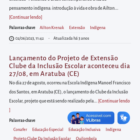
diretamente
pensamento indígena: introdução à vida e obra de Ailton...
à
[Continuar lendo
]
área
para
Palavras-chave
Ailton Krenak
Extensão
Indígena
realizar
02/06/2023, 11:42
Atualizada há 3 anos
buscas
internas
Lançamento do Projeto de Extensão
Acessar
Clube da Inclusão Escolar aconteceu dia
diretamente
27/08, em Aratuba (CE)
as
No dia 27 de agosto, ocorreu na Escola Indígena Manoel Francisco
informações
dos Santos, em Aratuba (CE), o lançamento do Clube da Inclusão
postas
Escolar, projeto que está sendo realizado pela...
[Continuar lendo
no
]
rodapé
Palavras-chave
Conafer
Educação Especial
Educação Inclusiva
Indígena
Projeto Clube Da Inclusão Escolar
Quilombola