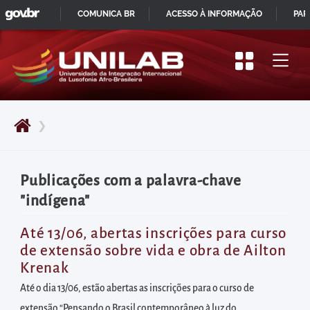
GOVBR
Pular
COMUNICA BR
ACESSO À INFORMAÇÃO
PAR
para
IR
o
PARA
início
O
do
CONTEÚDO
conteúdo
❯
principal
da
página
Publicações com a palavra-chave
Acessar
"indígena"
diretamente
o
Até 13/06, abertas inscrições para curso
de extensão sobre vida e obra de Ailton
menu
Krenak
principal
Até o dia 13/06, estão abertas as inscrições para o curso de
Acessar
extensão “Pensando o Brasil contemporâneo à luz do