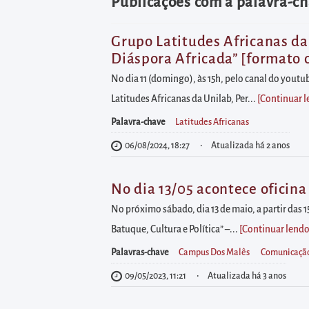
diretamente
Publicações com a palavra-ch
à
área
Grupo Latitudes Africanas da 
Diáspora Africada” [formato o
para
realizar
No dia 11 (domingo), às 15h, pelo canal do youtu
buscas
Latitudes Africanas da Unilab, Per...
[Continuar 
internas
Palavra-chave
Latitudes Africanas
Acessar
06/08/2024, 18:27
Atualizada há 2 anos
diretamente
as
No dia 13/05 acontece oficina
informações
No próximo sábado, dia 13 de maio, a partir das 
postas
Batuque, Cultura e Política” –...
[Continuar lend
no
Palavras-chave
Campus Dos Malês
Comunicação
rodapé
09/05/2023, 11:21
Atualizada há 3 anos