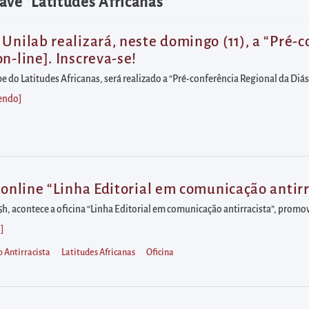
ave "Latitudes Africanas"
Unilab realizará, neste domingo (11), a “Pré-
n-line]. Inscreva-se!
be do Latitudes Africanas, será realizado a “Pré-conferência Regional da Di
lendo
]
 online “Linha Editorial em comunicação antirr
15h, acontece a oficina “Linha Editorial em comunicação antirracista”, prom
o
]
 Antirracista
Latitudes Africanas
Oficina