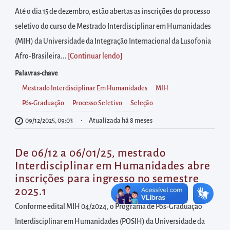
diretamente
Até o dia 15 de dezembro, estão abertas as inscrições do processo
à
seletivo do curso de Mestrado Interdisciplinar em Humanidades
área
(MIH) da Universidade da Integração Internacional da Lusofonia
para
Afro-Brasileira...
[Continuar lendo
]
realizar
buscas
Palavras-chave
internas
Mestrado Interdisciplinar Em Humanidades
MIH
Acessar
Pós-Graduação
Processo Seletivo
Seleção
diretamente
09/12/2025, 09:03
Atualizada há 8 meses
as
informações
De 06/12 a 06/01/25, mestrado
postas
Interdisciplinar em Humanidades abre
inscrições para ingresso no semestre
no
2025.1
rodapé
Conforme edital MIH 04/2024, o Programa de Pós-Graduação
Interdisciplinar em Humanidades (POSIH) da Universidade da