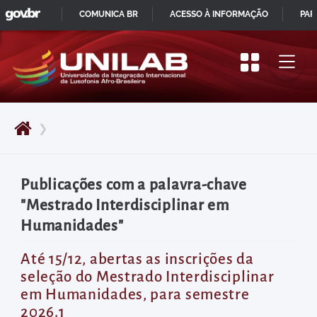
GOVBR
Pular
COMUNICA BR
ACESSO À INFORMAÇÃO
PAR
para
IR
o
PARA
início
O
do
CONTEÚDO
conteúdo
❯
principal
da
página
Publicações com a palavra-chave
Acessar
"Mestrado Interdisciplinar em
diretamente
Humanidades"
o
menu
Até 15/12, abertas as inscrições da
seleção do Mestrado Interdisciplinar
principal
em Humanidades, para semestre
Acessar
2026.1